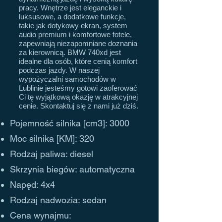
pracy. Wnętrze jest eleganckie i
luksusowe, a dodatkowe funkcje,
takie jak dotykowy ekran, system
audio premium i komfortowe fotele,
zapewniają niezapomniane doznania
za kierownicą. BMW 740xd jest
idealne dla osób, które cenią komfort
podczas jazdy. W naszej
wypożyczalni samochodów w
Lublinie jesteśmy gotowi zaoferować
Ci tę wyjątkową okazję w atrakcyjnej
cenie. Skontaktuj się z nami już dziś.
Pojemność silnika [cm3]: 3000
Moc silnika [KM]: 320
Rodzaj paliwa: diesel
Skrzynia biegów: automatyczna
Napęd: 4x4
Rodzaj nadwozia: sedan
Cena wynajmu: